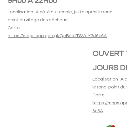
9H00 À 22H00
Localisation : A côté du temple, juste après le rond-
point du village des pêcheurs.
Carte :
https://maps.app.goo.gl/QeBndfTSVdYGJ6c6A
OUVERT 
ue avec nos médecins
JOURS DE
qualité
hones
Localisation : A
le rond-point du
hangan, Koh Toa
Carte :
https://maps.a
6c6A
-2888