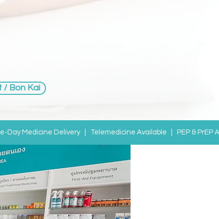
 / Bon Kai
Day Medicine Delivery | Telemedicine Available | PEP & PrEP A