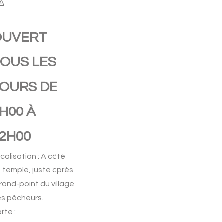
A
OUVERT
OUS LES
OURS DE
H00 À
2H00
calisation : A côté
 temple, juste après
 rond-point du village
s pêcheurs.
rte :