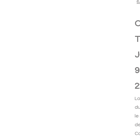
6
T
J
9
2
Lo
du
le
de
Ca