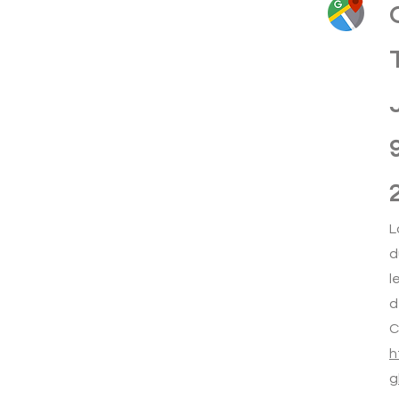
L
d
l
d
C
h
g