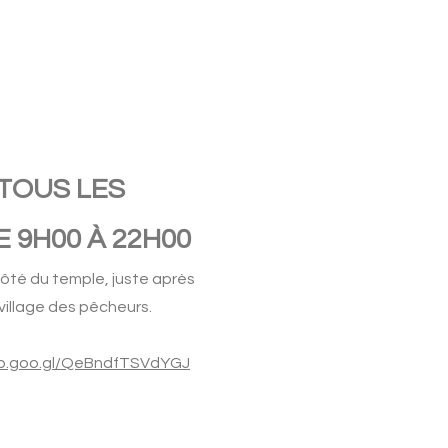
TOUS LES
 9H00 À 22H00
 côté du temple, juste après
 village des pêcheurs.
pp.goo.gl/QeBndfTSVdYGJ