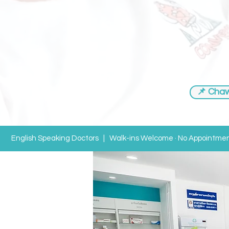
📌 Cha
English Speaking Doctors | Walk-ins Welcome · No Appointme