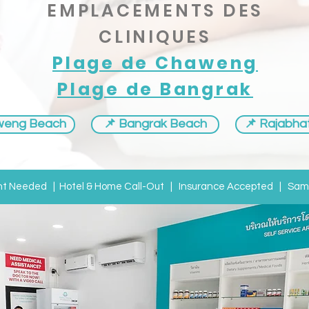
EMPLACEMENTS DES
CLINIQUES
Plage de Chaweng
Plage de Bangrak
weng Beach
📌 Bangrak Beach
📌 Rajabhat
nt Needed | Hotel & Home Call-Out | Insurance Accepted | Same-