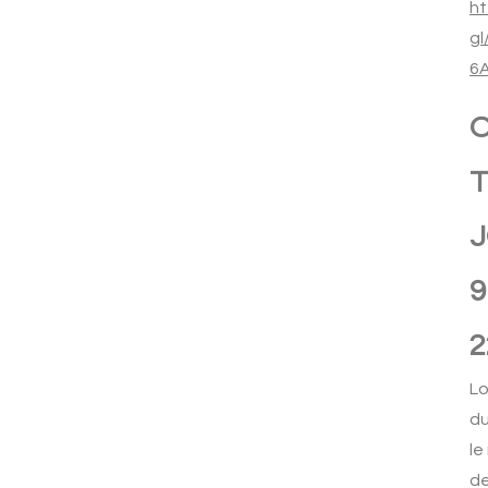
ht
g
6
T
J
9
2
Lo
du
le
de