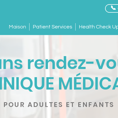
📞
Maison
Patient Services
Health Check U
ans rendez-vo
INIQUE MÉDIC
POUR ADULTES ET ENFANTS