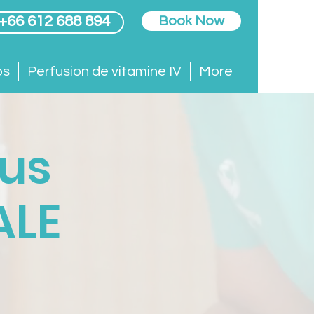
 +66 612 688 894
Book Now
ps
Perfusion de vitamine IV
More
us
ALE