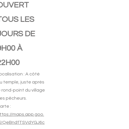
OUVERT
TOUS LES
JOURS DE
9H00 À
22H00
ocalisation : A côté
u temple, juste après
e rond-point du village
es pêcheurs.
arte :
ttps://maps.app.goo.
l/QeBndfTSVdYGJ6c