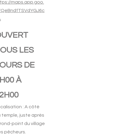
tps://maps.app.goo.
l/QeBndfTSVdYGJ6c
A
OUVERT
OUS LES
OURS DE
H00 À
2H00
calisation : A côté
 temple, juste après
 rond-point du village
s pêcheurs.