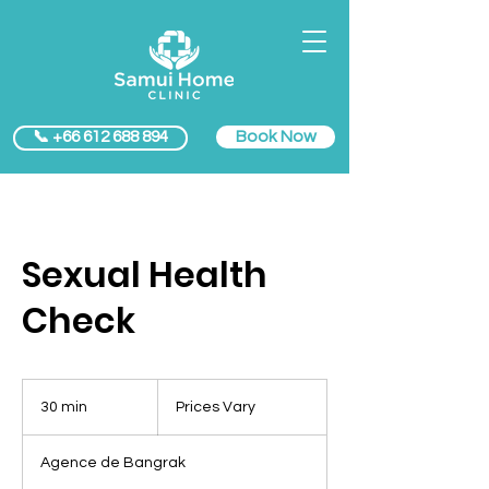
Book Now
📞 +66 612 688 894
Sexual Health
Check
Prices
Vary
30 min
3
Prices Vary
0
m
Agence de Bangrak
i