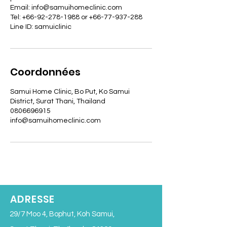
Email: info@samuihomeclinic.com
Tel: +66-92-278-1988 or +66-77-937-288
Line ID: samuiclinic
Coordonnées
Samui Home Clinic, Bo Put, Ko Samui
District, Surat Thani, Thailand
0806696915
info@samuihomeclinic.com
ADRESSE
29/7 Moo 4, Bophut, Koh Samui,