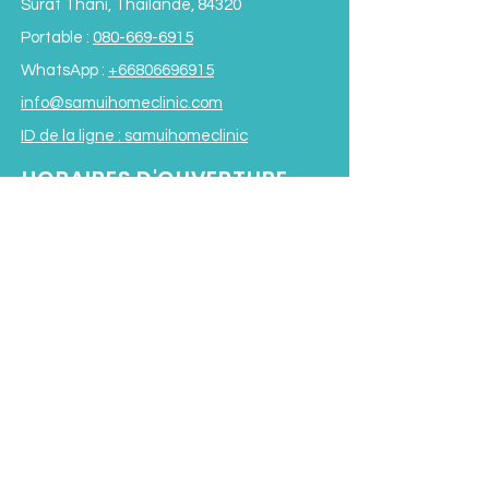
Surat Thani, Thaïlande, 84320
Portable :
080-669-6915
WhatsApp :
+66806696915
info@samuihomeclinic.com
ID de la ligne : samuihomeclinic
HORAIRES D'OUVERTURE
Lundi - Vendredi : 9h00 - 19h00
Samedi : 9h00 - 17h00
Dimanche : 9h00 - 16h00
*Fermé pour le déjeuner de 12h00
à
13h30*
Conditions générales
Subscribe to our Newsletter