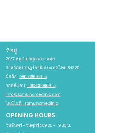
ที่อยู่
29/7 หมู่ 4 บ่อผุด เกาะสมุย
จังหวัดสุราษฏร์ธานี ประเทศไทย 84320
มือถือ :
080-669-6915
วอทส์แอป:
+66806696915
info@samuihomeclinic.com
ไลน์ไอดี : samuihomeclinic
OPENING HOURS
วันจันทร์ - วันศุกร์ :
09.00 - 19.00
น.