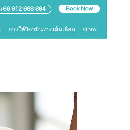
 +66 612 688 894
Book Now
s
การให้วิตามินทางเส้นเลือด
More