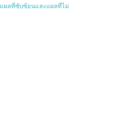
งแผลที่ซับซ้อนและแผลที่ไม่