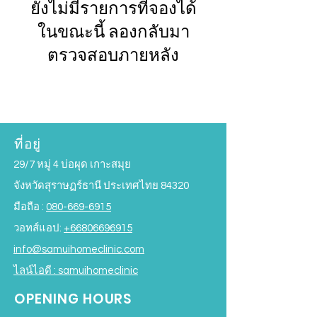
ยังไม่มีรายการที่จองได้
ในขณะนี้ ลองกลับมา
ตรวจสอบภายหลัง
ที่อยู่
29/7 หมู่ 4 บ่อผุด เกาะสมุย
จังหวัดสุราษฏร์ธานี ประเทศไทย 84320
มือถือ :
080-669-6915
วอทส์แอป:
+66806696915
info@samuihomeclinic.com
ไลน์ไอดี : samuihomeclinic
OPENING HOURS