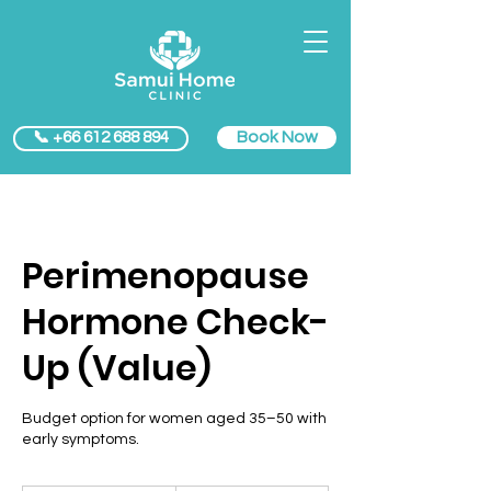
Book Now
📞 +66 612 688 894
Perimenopause
Hormone Check-
Up (Value)
Budget option for women aged 35–50 with
early symptoms.