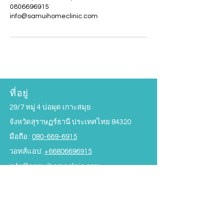
0806696915
info@samuihomeclinic.com
ที่อยู่
29/7 หมู่ 4 บ่อผุด เกาะสมุย
จังหวัดสุราษฏร์ธานี ประเทศไทย 84320
มือถือ :
080-669-6915
วอทส์แอป:
+66806696915
info@samuihomeclinic.com
ไลน์ไอดี : samuihomeclinic
OPENING HOURS
วันจันทร์ - วันศุกร์ :
09.00 - 19.00
น.