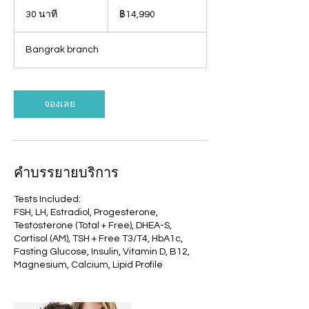
14,990
บาท
30 นาที
3
฿14,990
ไทย
0
น
Bangrak branch
า
ที
จองเลย
คำบรรยายบริการ
Tests Included:
FSH, LH, Estradiol, Progesterone,
Testosterone (Total + Free), DHEA-S,
Cortisol (AM), TSH + Free T3/T4, HbA1c,
Fasting Glucose, Insulin, Vitamin D, B12,
Magnesium, Calcium, Lipid Profile