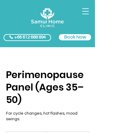
Book Now
📞 +66 612 688 894
Perimenopause
Panel (Ages 35–
50)
For cycle changes, hot flashes, mood
swings.