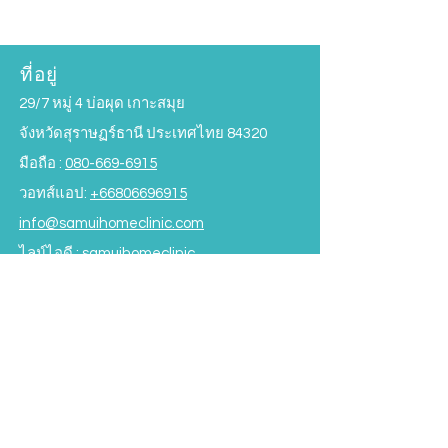
ที่อยู่
29/7 หมู่ 4 บ่อผุด เกาะสมุย
จังหวัดสุราษฏร์ธานี ประเทศไทย 84320
มือถือ :
080-669-6915
วอทส์แอป:
+66806696915
info@samuihomeclinic.com
ไลน์ไอดี : samuihomeclinic
OPENING HOURS
วันจันทร์ - วันศุกร์ :
09.00 - 19.00
น.
วันเสาร์ :
09.00 - 17.00
น.
วันอาทิตย์ :
09.00 - 16.00
น.
*ปิดบริการมื้อกลางวัน
12.00-13.30
น.*
ข้อกำหนดและเงื่อนไข