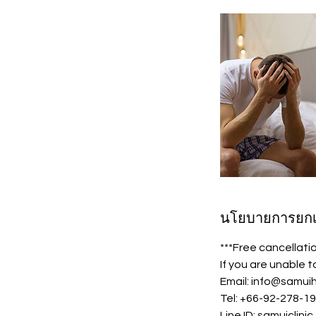
นโยบายการยกเ
***Free cancellati
If you are unable 
Email: info@samui
Tel: +66-92-278-1
Line ID: samuiclinic