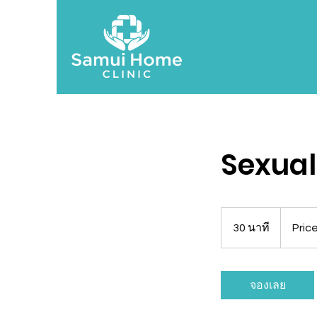
Sexual
Prices
Vary
30 นาที
3
Pric
0
น
า
จองเลย
ที