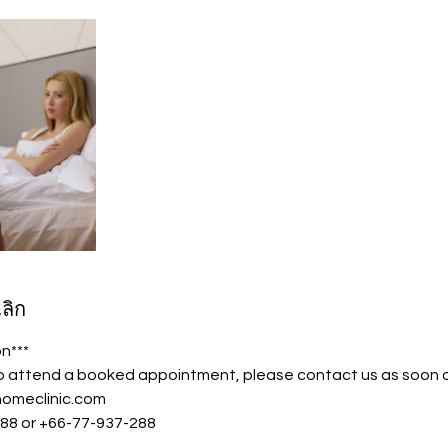
ลิก
on***
to attend a booked appointment, please contact us as soon a
homeclinic.com
988 or +66-77-937-288