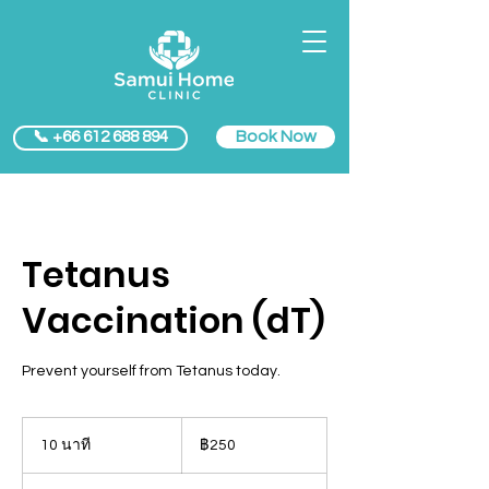
Book Now
📞 +66 612 688 894
Tetanus
Vaccination (dT)
Prevent yourself from Tetanus today.
250
บาท
10 นาที
1
฿250
ไทย
0
น