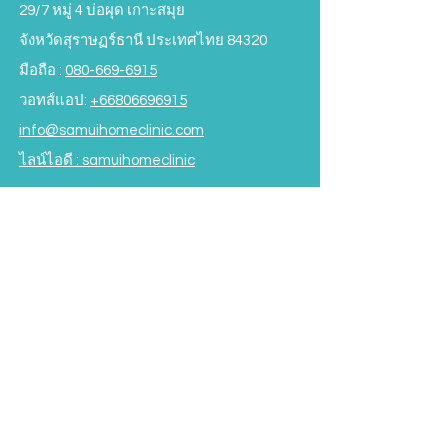
29/7 หมู่ 4 บ่อผุด เกาะสมุย
จังหวัดสุราษฏร์ธานี ประเทศไทย 84320
มือถือ :
080-669-6915
วอทส์แอป:
+66806696915
info@samuihomeclinic.com
ไลน์ไอดี : samuihomeclinic
OPENING HOURS
วันจันทร์ - วันศุกร์ :
09.00 - 19.00
น.
วันเสาร์ :
09.00 - 17.00
น.
วันอาทิตย์ :
09.00 - 16.00
น.
*ปิดบริการมื้อกลางวัน
12.00-13.30
น.*
ข้อกำหนดและเงื่อนไข
Subscribe to our Newsletter