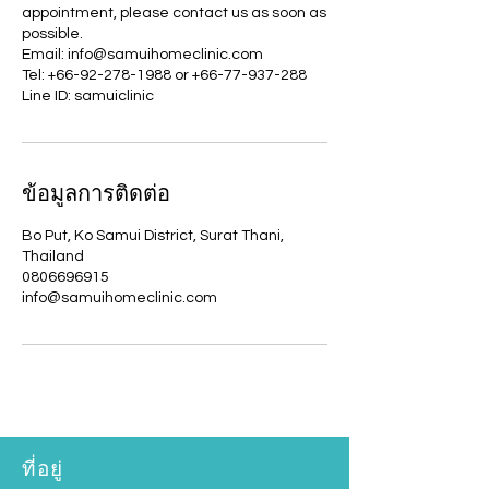
appointment, please contact us as soon as
possible.
Email: info@samuihomeclinic.com
Tel: +66-92-278-1988 or +66-77-937-288
Line ID: samuiclinic
ข้อมูลการติดต่อ
Bo Put, Ko Samui District, Surat Thani,
Thailand
0806696915
info@samuihomeclinic.com
ที่อยู่