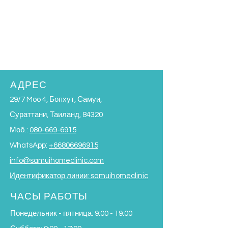
АДРЕС
29/7 Moo 4, Бопхут, Самуи,
Сураттани, Таиланд, 84320
Моб.:
080-669-6915
WhatsApp:
+66806696915
info@samuihomeclinic.com
Идентификатор линии: samuihomeclinic
ЧАСЫ РАБОТЫ
Понедельник - пятница: 9:00 - 19:00