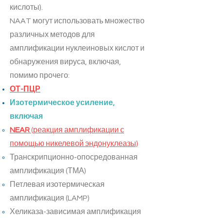
кислоты).
NAAT могут использовать множество
различных методов для
амплификации нуклеиновых кислот и
обнаружения вируса, включая,
помимо прочего:
ОТ-ПЦР
Изотермическое усиление,
включая
NEAR
(реакция амплификации с
помощью никелевой эндонуклеазы)
Транскрипционно-опосредованная
амплификация (ТМА)
Петлевая изотермическая
амплификация (LAMP)
Хеликаза-зависимая амплификация