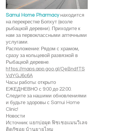
Samui Home Pharmacy
находится
на перекрестке Бопхут (возле
рыбацкой деревни). Приходите к
нам за первоклассными аптечными
услугами.
Расположение: Рядом с храмом,
сразу за кольцевой развязкой в
Рыбацкой деревне.
https://maps.app.goo.gl/QeBndfTS
VdYGJ6c6A
Часы работы: открыто
ЕЖЕДНЕВНО с 9:00 до 22:00.
Следите за нашими обновлениями
и будьте здоровы с Samui Home
Clinic!
Новости
Источник: แยกบ่อผุด ฟิชเชอแมนวิเลจ
ติดกัซอย บ้านยายไหม