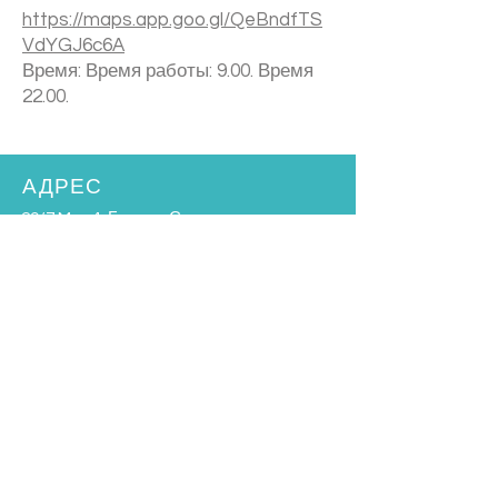
https://maps.app.goo.gl/QeBndfTS
VdYGJ6c6A
Время: Время работы: 9.00. Время
22.00.
АДРЕС
29/7 Moo 4, Бопхут, Самуи,
Сураттани, Таиланд, 84320
Моб.:
080-669-6915
WhatsApp:
+66806696915
info@samuihomeclinic.com
Идентификатор линии: samuihomeclinic
ЧАСЫ РАБОТЫ
Понедельник - пятница: 9:00 - 19:00