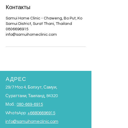
Контакты
Samui Home Clinic - Chaweng, Bo Put, Ko
Samui District, Surat Thani, Thailand
0806696915
info@samuihomeclinic.com
АДРЕС
29/7 Moo 4, Бопхут, Самуи,
Сураттани, Таиланд, 84320
Моб.:
080-669-6915
WhatsApp:
+66806696915
info@samuihomeclinic.com