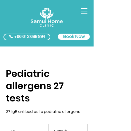
Book Now
📞 +66 612 688 894
Pediatric
allergens 27
tests
27 IgE antibodies to pediatric allergens
4 900
таиландских