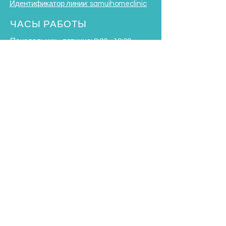
Идентификатор линии: samuihomeclinic
ЧАСЫ РАБОТЫ
Понедельник - пятница: 9:00 - 19:00
Суббота: 9:00 - 17:00
Воскресенье: 9:00 - 16:00
*Закрыто на обед с 12:00
до 13:30*
Условия и положения
Subscribe to our Newsletter
SIGN UP NOW