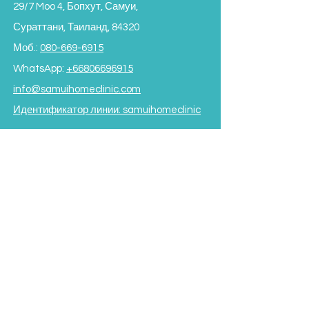
29/7 Moo 4, Бопхут, Самуи,
Сураттани, Таиланд, 84320
Моб.:
080-669-6915
WhatsApp:
+66806696915
info@samuihomeclinic.com
Идентификатор линии: samuihomeclinic
ЧАСЫ РАБОТЫ
Понедельник - пятница: 9:00 - 19:00
Суббота: 9:00 - 17:00
Воскресенье: 9:00 - 16:00
*Закрыто на обед с 12:00
до 13:30*
Условия и положения
Subscribe to our Newsletter