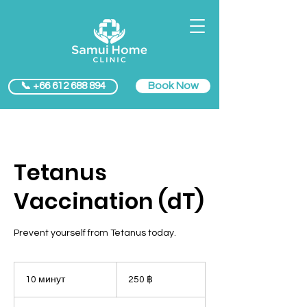
Book Now
📞 +66 612 688 894
Tetanus
Vaccination (dT)
Prevent yourself from Tetanus today.
250
таиландских
10 минут
1
250 ฿
батов
0
м