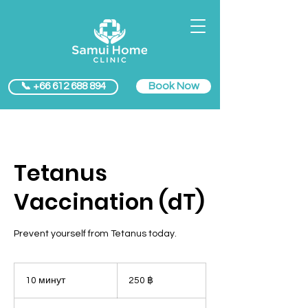
Book Now
📞 +66 612 688 894
Tetanus
Vaccination (dT)
Prevent yourself from Tetanus today.
250
таиландских
10 минут
1
250 ฿
батов
0
м