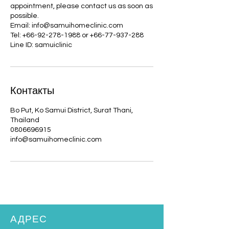
appointment, please contact us as soon as
possible.
Email: info@samuihomeclinic.com
Tel: +66-92-278-1988 or +66-77-937-288
Line ID: samuiclinic
Контакты
Bo Put, Ko Samui District, Surat Thani,
Thailand
0806696915
info@samuihomeclinic.com
АДРЕС