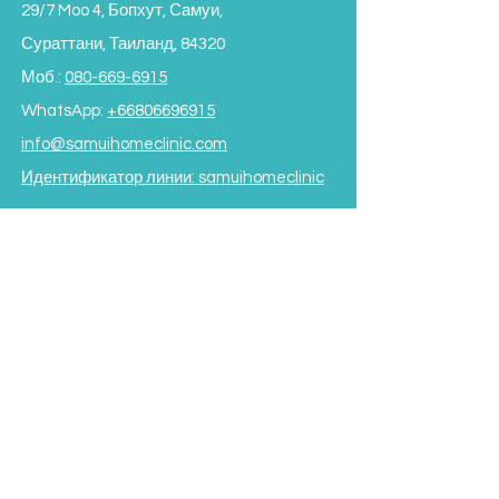
29/7 Moo 4, Бопхут, Самуи,
Сураттани, Таиланд, 84320
Моб.:
080-669-6915
WhatsApp:
+66806696915
info@samuihomeclinic.com
Идентификатор линии: samuihomeclinic
ЧАСЫ РАБОТЫ
Понедельник - пятница: 9:00 - 19:00
Суббота: 9:00 - 17:00
Воскресенье: 9:00 - 16:00
*Закрыто на обед с 12:00
до 13:30*
Условия и положения
Subscribe to our Newsletter