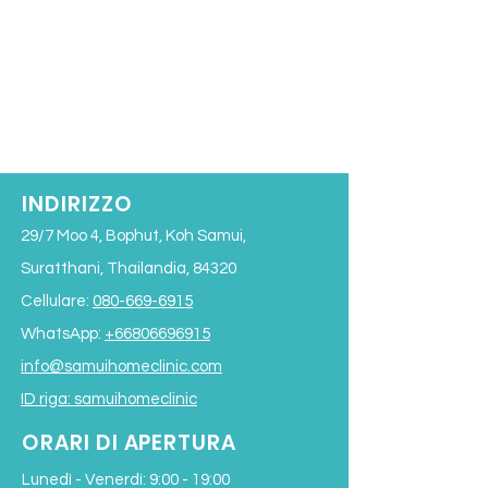
INDIRIZZO
29/7 Moo 4, Bophut, Koh Samui,
Suratthani, Thailandia, 84320
Cellulare:
080-669-6915
WhatsApp:
+66806696915
info@samuihomeclinic.com
ID riga: samuihomeclinic
ORARI DI APERTURA
Lunedì - Venerdì: 9:00 - 19:00