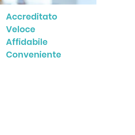
Accreditato
Veloce
Affidabile
Conveniente
Viaggia
in sicurezza
e resta in salute
Effettua il test COVID-
19 presso Samui
Home Clinic