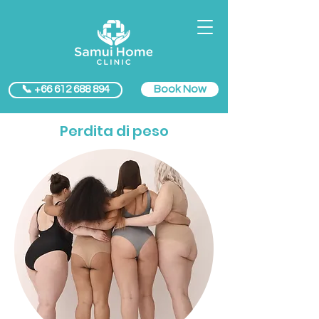
Book Now
📞 +66 612 688 894
Perdita di peso