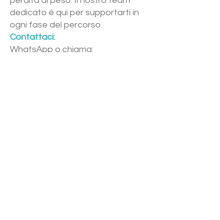
perdita di peso. Il nostro team
dedicato è qui per supportarti in
ogni fase del percorso.
Contattaci:
WhatsApp o chiama:
+66806696915
E-mail:
info@samuihomeclinic.com
Posizione:
Clinica domestica Samui -
Chaweng
Clinica domestica di Samui -
Bangrak
Farmacia domestica di Samui -
Bophut
INDIRIZZO
29/7 Moo 4, Bophut, Koh Samui,