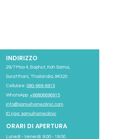
INDIRIZZO
29/7 Moo 4, Bophut, Koh Samui,
Suratthani, Thailandia, 84320
Cellulare:
080-669-6915
WhatsApp:
+66806696915
info@samuihomeclinic.com
ID riga: samuihomeclinic
ORARI DI APERTURA
Lunedì - Venerdì: 9:00 - 19:00