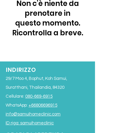
Non c'è niente da
prenotare in
questo momento.
Ricontrolla a breve.
INDIRIZZO
29/7 Moo 4, Bophut, Koh Samui,
Suratthani, Thailandia, 84320
Cellulare:
080-669-6915
WhatsApp:
+66806696915
info@samuihomeclinic.com
ID riga: samuihomeclinic