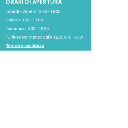
ORARI DI APERTURA
Lunedì - Venerdì: 9:00 - 19:00
Sabato: 9:00 - 17:00
Domenica: 9:00 - 16:00
*Chiuso per pranzo
dalle 12:00 alle 13:30*
Termini e condizioni
Subscribe to our Newsletter
SIGN UP NOW