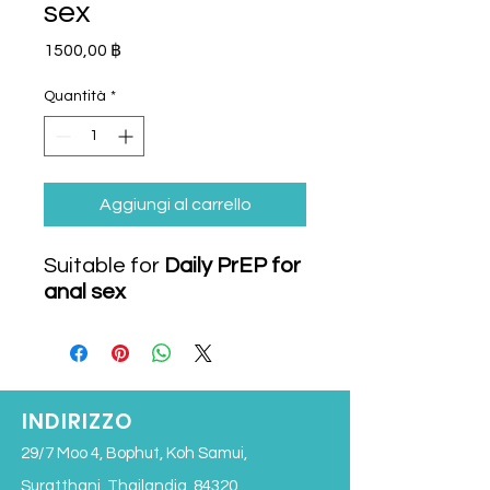
sex
Prezzo
1500,00 ฿
Quantità
*
Aggiungi al carrello
Suitable for
Daily PrEP for
anal sex
INDIRIZZO
29/7 Moo 4, Bophut, Koh Samui,
Suratthani, Thailandia, 84320