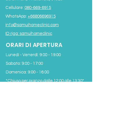
Cellulare:
080-669-6915
WhatsApp:
+66806696915
info@samuihomeclinic.com
ID riga: samuihomeclinic
ORARI DI APERTURA
Lunedì - Venerdì: 9:00 - 19:00
Sabato: 9:00 - 17:00
Domenica: 9:00 - 16:00
*Chiuso per pranzo
dalle 12:00 alle 13:30*
Termini e condizioni
Subscribe to our Newsletter