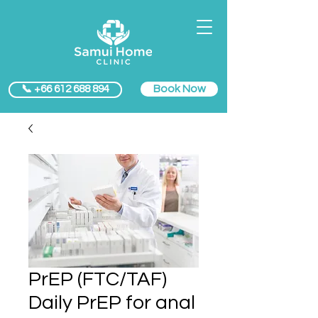
Book Now
📞 +66 612 688 894
PrEP (FTC/TAF)
Daily PrEP for anal