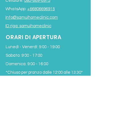
Cellulare:
080-669-6915
WhatsApp:
+66806696915
info@samuihomeclinic.com
ID riga: samuihomeclinic
ORARI DI APERTURA
Lunedì - Venerdì: 9:00 - 19:00
Sabato: 9:00 - 17:00
Domenica: 9:00 - 16:00
*Chiuso per pranzo
dalle 12:00 alle 13:30*
Termini e condizioni
Subscribe to our Newsletter
SIGN UP NOW