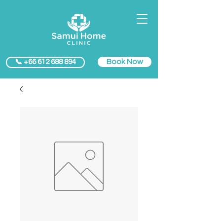
Book Now
📞 +66 612 688 894