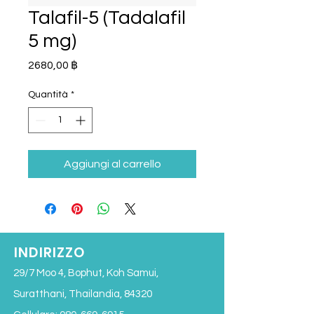
Talafil-5 (Tadalafil
5 mg)
Prezzo
2680,00 ฿
Quantità
*
Aggiungi al carrello
INDIRIZZO
29/7 Moo 4, Bophut, Koh Samui,
Suratthani, Thailandia, 84320