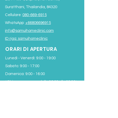
Suratthani, Thailandia, 84320
Cellulare:
080-669-6915
WhatsApp:
+66806696915
info@samuihomeclinic.com
ID riga: samuihomeclinic
ORARI DI APERTURA
Lunedì - Venerdì: 9:00 - 19:00
Sabato: 9:00 - 17:00
Domenica: 9:00 - 16:00
*Chiuso per pranzo
dalle 12:00 alle 13:30*
Termini e condizioni
Subscribe to our Newsletter