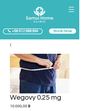
Book Now
📞 +66 612 688 894
Wegovy 0.25 mg
Prezzo
10.000,00 ฿