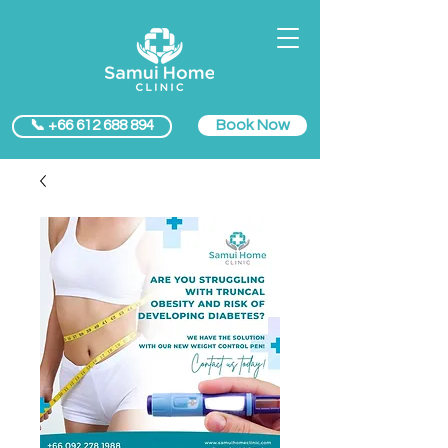
Book Now
📞 +66 612 688 894