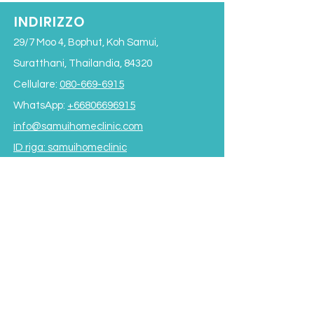
INDIRIZZO
29/7 Moo 4, Bophut, Koh Samui,
Suratthani, Thailandia, 84320
Cellulare:
080-669-6915
WhatsApp:
+66806696915
info@samuihomeclinic.com
ID riga: samuihomeclinic
ORARI DI APERTURA
Lunedì - Venerdì: 9:00 - 19:00
Sabato: 9:00 - 17:00
Domenica: 9:00 - 16:00
*Chiuso per pranzo
dalle 12:00 alle 13:30*
Termini e condizioni