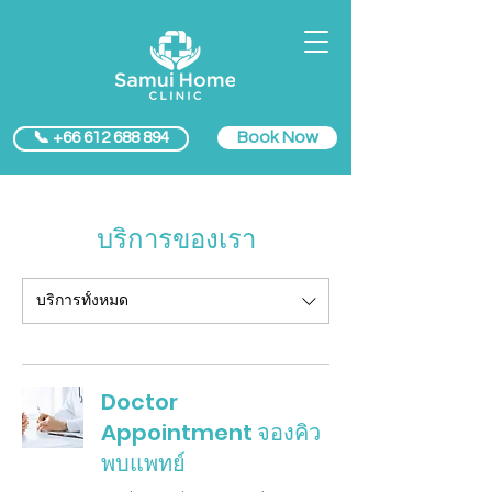
Book Now
📞 +66 612 688 894
บริการของเรา
บริการทั้งหมด
Doctor
Appointment จองคิว
พบแพทย์