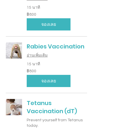
15 นาที
800
฿800
บาท
ไทย
จองเลย
Rabies Vaccination
อ่านเพิ่มเติม
15 นาที
800
฿800
บาท
ไทย
จองเลย
Tetanus
Vaccination (dT)
Prevent yourself from Tetanus
today.