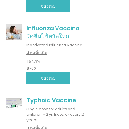
ไทย
จองเลย
Influenza Vaccine
วัคซีนไข้หวัดใหญ่
Inactivated Influenza Vaccine.
อ่านเพิ่มเติม
15 นาที
700
฿700
บาท
ไทย
จองเลย
Typhoid Vaccine
Single dose for adults and
children > 2 yr. Booster every 2
years
อ่านเพิ่มเติม