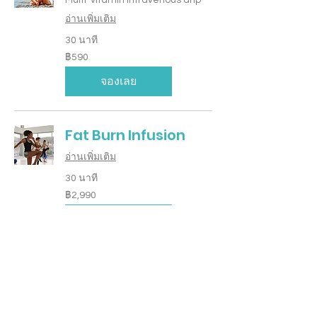
Multi-vitamin intravenous drip
อ่านเพิ่มเติม
30 นาที
590
฿590
บาท
ไทย
จองเลย
Fat Burn Infusion
อ่านเพิ่มเติม
30 นาที
2,990
฿2,990
บาท
ไทย
จองเลย
Inhalation Allergy
20 Inhalation Allergens
อ่านเพิ่มเติม